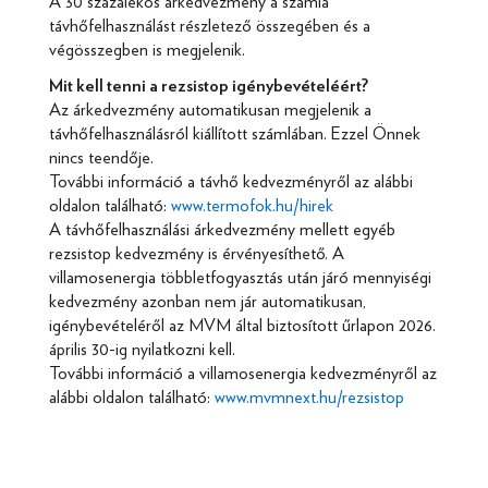
A 30 százalékos árkedvezmény a számla
távhőfelhasználást részletező összegében és a
végösszegben is megjelenik.
Mit kell tenni a rezsistop igénybevételéért?
Az árkedvezmény automatikusan megjelenik a
távhőfelhasználásról kiállított számlában. Ezzel Önnek
nincs teendője.
További információ a távhő kedvezményről az alábbi
oldalon található:
www.termofok.hu/hirek
A távhőfelhasználási árkedvezmény mellett egyéb
rezsistop kedvezmény is érvényesíthető. A
villamosenergia többletfogyasztás után járó mennyiségi
kedvezmény azonban nem jár automatikusan,
igénybevételéről az MVM által biztosított űrlapon 2026.
április 30-ig nyilatkozni kell.
További információ a villamosenergia kedvezményről az
alábbi oldalon található:
www.mvmnext.hu/rezsistop