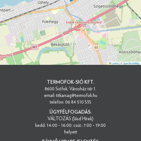
Leaflet
|
©
OpenStreetMap
TERMOFOK-SIÓ KFT.
8600 Siófok, Városház tér 1.
email: titkarsag@termofok.hu
telefon: 06 84 510 535
ÜGYFÉLFOGADÁS:
VÁLTOZÁS (lásd Hírek)
kedd: 14:00 - 16:00; csüt.: 7:00 - 19:00
helyett