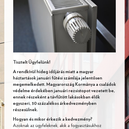
Tisztelt Ügyfelünk!
A rendkívül hideg időjárás miatt a magyar
háztartások januári fűtési számlája jelentősen
megemelkedett. Magyarország Kormánya a családok
védelme érdekében januári rezsistopot vezetett be,
ennek részeként a távfűtött lakásokban élők
egyszeri, 30 százalékos árkedvezményben
részesülnek.
Hogyan és mikor érkezik a kedvezmény?
Azoknak az ügyfeleknek, akik a fogyasztásukhoz