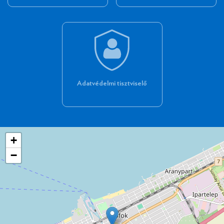
Adatvédelmi tisztviselő
+
−