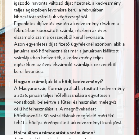
igazodó, havonta változó díjat fizetnek, a kedvezmény
teljes egészében levonásra kerül a februárban
kibocsátott számlájuk végösszegéből.
Egyenletes díjfizetés esetén a kedvezmény részben a
februárban kibocsátott számla, részben az éves
elszámoló számla összegéből kerül levonásra.
Azon egyenletes díjat fizető ügyfeleknél azonban, akik a
januárra eső hőfelhasználást már a januárban kiállított
számlájukban befizették, a kedvezmény teljes
egészében az éves elszámoló számlájuk összegéből
kerül levonásra.
Hogyan számoljuk ki a hődíjkedvezményt?
A Magyarország Kormánya által biztosított kedvezmény
a 2026. januári teljes hőfelhasználásra együttesen
vonatkozik, beleértve a fűtési és használati melegvíz
célú hőfelhasználást is. A megnövekedett
hőfelhasználás 30 százalékának megfelelő mértékű,
tehát a hődíjra érvényesített árkedvezményt írunk jóvá.
Hol találom a támogatást a számlámon?